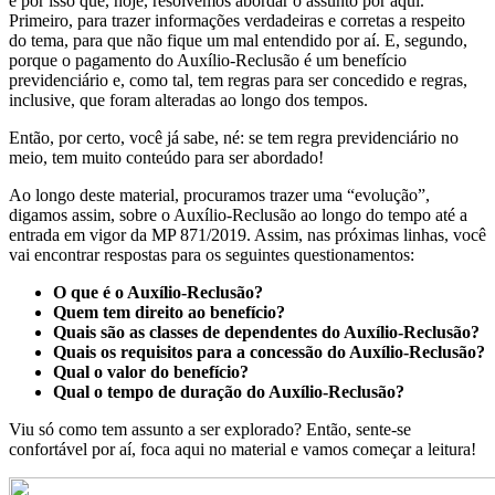
é por isso que, hoje, resolvemos abordar o assunto por aqui.
Primeiro, para trazer informações verdadeiras e corretas a respeito
do tema, para que não fique um mal entendido por aí. E, segundo,
porque o pagamento do Auxílio-Reclusão é um benefício
previdenciário e, como tal, tem regras para ser concedido e regras,
inclusive, que foram alteradas ao longo dos tempos.
Então, por certo, você já sabe, né: se tem regra previdenciário no
meio, tem muito conteúdo para ser abordado!
Ao longo deste material, procuramos trazer uma “evolução”,
digamos assim, sobre o Auxílio-Reclusão ao longo do tempo até a
entrada em vigor da MP 871/2019. Assim, nas próximas linhas, você
vai encontrar respostas para os seguintes questionamentos:
O que é o Auxílio-Reclusão?
Quem tem direito ao benefício?
Quais são as classes de dependentes do Auxílio-Reclusão?
Quais os requisitos para a concessão do Auxílio-Reclusão?
Qual o valor do benefício?
Qual o tempo de duração do Auxílio-Reclusão?
Viu só como tem assunto a ser explorado? Então, sente-se
confortável por aí, foca aqui no material e vamos começar a leitura!